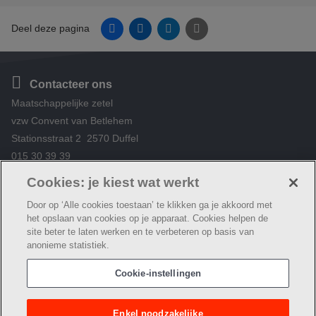
Facebook
Linkedin
Twitter
E-mail
Deel deze pagina
Contacteer ons
Maatschappelijke zetel
vzw Convent van Betlehem
Stationsstraat 2 2570 Duffel
015 30 39 39
Cookies: je kiest wat werkt
Ondernemingsnummer – BE409.375.137
Door op ‘Alle cookies toestaan’ te klikken ga je akkoord met
het opslaan van cookies op je apparaat. Cookies helpen de
Volg ons
site beter te laten werken en te verbeteren op basis van
anonieme statistiek.
Cookie-instellingen
© Convent van Betlehem
Cookie verklaring
Privacybeleid
Enkel noodzakelijke